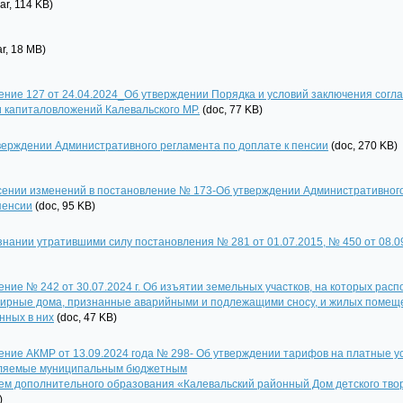
rar, 114 KB)
ar, 18 MB)
ние 127 от 24.04.2024_Об утверждении Порядка и условий заключения согл
 капиталовложений Калевальского МР.
(doc, 77 KB)
верждении Административного регламента по доплате к пенсии
(doc, 270 KB)
есении изменений в постановление № 173-Об утверждении Административног
пенсии
(doc, 95 KB)
знании утратившими силу постановления № 281 от 01.07.2015, № 450 от 08.0
ние № 242 от 30.07.2024 г. Об изъятии земельных участков, на которых рас
тирные дома, признанные аварийными и подлежащими сносу, и жилых помещ
нных в них
(doc, 47 KB)
ние АКМР от 13.09.2024 года № 298- Об утверждении тарифов на платные ус
ляемые муниципальным бюджетным
ем дополнительного образования «Калевальский районный Дом детского тво
)