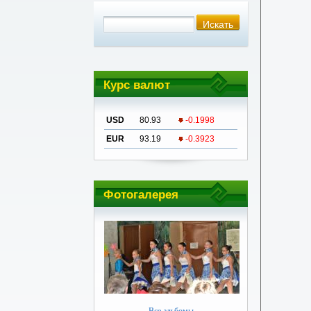
Курс валют
USD
80.93
-0.1998
EUR
93.19
-0.3923
Фотогалерея