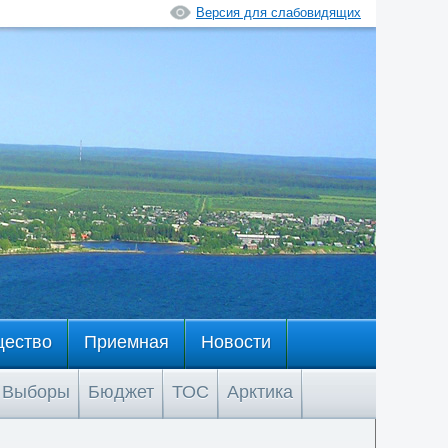
Версия для слабовидящих
щество
Приемная
Новости
Выборы
Бюджет
ТОС
Арктика