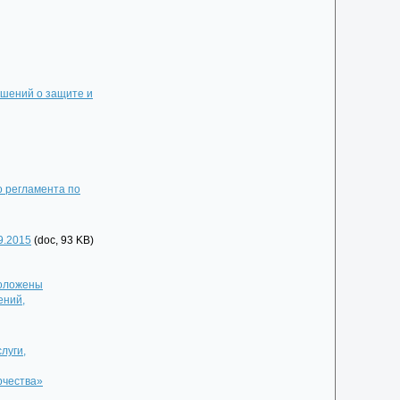
ашений о защите и
о регламента по
9.2015
(doc, 93 KB)
положены
ений,
луги,
рчества»