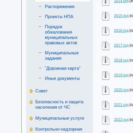
2014 год
(z
Распоряжения
2015 год
(r
Проекты НПА
Порядок
2016 год
(r
обжалования
муниципальных
правовых актов
2017 год
(r
Муниципальные
задания
2018 год
(r
"Дорожная карта"
2019 год
(r
Иные документы
2020 год
(r
Совет
Безопасность и защита
2021 год
(r
населения от ЧС
Муниципальные услуги
2022 год
(r
Контрольно-надзорная