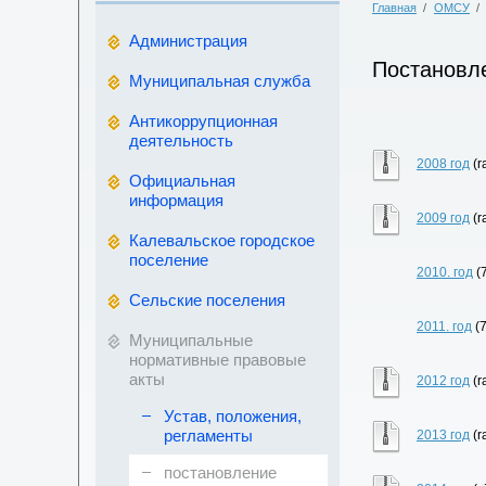
Главная
/
ОМСУ
/
Администрация
Постановл
Муниципальная служба
Антикоррупционная
деятельность
2008 год
(r
Официальная
информация
2009 год
(r
Калевальское городское
поселение
2010. год
(
Сельские поселения
2011. год
(
Муниципальные
нормативные правовые
акты
2012 год
(r
Устав, положения,
регламенты
2013 год
(r
постановление