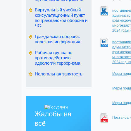
Виртуальный учебный
постановле
консультационный пункт
администра
по гражданской обороне и
краткосроч
ЧС.
многокварт
2024 годы
Гражданская оборона:
полезная информация
постановле
администра
Рабочая группа по
краткосроч
многокварт
противодействию
2024 годы
идеологии терроризма
Нелегальная занятость
Меры подд
Меры подд
Меры подд
Жалобы на
Постановл
всё