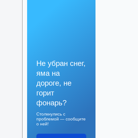
Не убран снег,
яма на
дороге, не
горит
фонарь?
Столкнулись с
проблемой — сообщите
о ней!