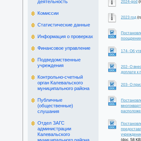
деятельность
2024-god
(
Комиссии
2023 год
(r
Статистические данные
Постановле
Информация о проверках
поощрении
Финансовое управление
174- Об ут
Подведомственные
учреждения
202- О вн
доплате к 
Контрольно-счетный
орган Калевальского
203- О при
муниципального района
Публичные
Постановле
(общественные)
многоквар
слушания
расположе
Отдел ЗАГС
Постановле
администрации
предостав
Калевальского
учреждени
муниципального района
(doc, 58 KB