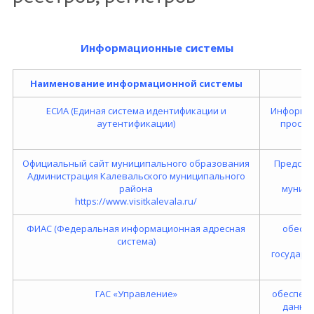
Информационные системы
Наименование информационной системы
ЕСИА (Единая система идентификации и
Информац
аутентификации)
просто
Официальный сайт муниципального образования
Предста
Администрация Калевальского муниципального
а
района
муници
https://www.visitkalevala.ru/
ФИАС (Федеральная информационная адресная
обеспе
система)
ис
государс
ГАС «Управление»
обеспечи
данных