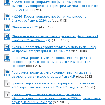
№ 2026 - Проект программа профилактики рисков по
жилищному контролю на территории Калевальского района
на 2026 год
(doc, 94 KB)
№ 2026 - Проект программа профилактики рисков по
благоустройствуна 2026 год
(doc, 91 KB)
Объявление - 2026
(docx, 13 KB)
Объявление на сайт публичные слушания. опубликовавть 24
октября 2025 на 2026 год (1)
(docx, 14 KB)
№ 2026 -П программа профилактики рисков по жилищному
контролю на территории КГП на 2026 год
(doc, 90 KB)
Программа профилактики рисков причинения вреда на
автотранспорте и в дорожном хозяйстве (Калевальское
гор.посел
(docx, 29 KB)
Программа профилактики рисков причинения вреда на
автотранспорте и в дорожном хозяйстве КМР
(docx, 30 KB)
проекте бюджета Калевальского городского поселения на
2026 год и плановый период 2027 и 2028 годов
(rar, 166 KB)
проекте бюджете муниципального образования
«Калевальский национальный район» на 2026 год и плановый
период на 2027 и 2028 годов
(rar, 201 KB)