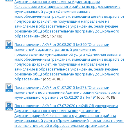
Административного регламента Администрации
Калевальского муниципального района по предоставлению
муниципальной услуги «Денежная выплата
малообеспеченным гражданам, имеющим детей в возрасте от
полутора до трех лет, не получившим направление на
зачисление в образовательное учреждение, реализующее
основную общеобразовательную программу дошкольного
образования»
(doc, 157 KB)
Постановление АКМР от 20.08.2013 № 360 "О внесении
изменений в административный регламент по
предоставлению муниципальной услуги «Денежная выплата
малообеспеченным гражданам, имеющим детей в возрасте от
полутора до трех лет, не получившим направление на
зачисление в образовательное учреждение, реализующее
основную общеобразовательную программу дошкольного
образования» "
(doc, 40 KB)
Постановление АКМР от 01.07.2015 № 278 "О внесении
изменений в постановление Администрации Калевальского
муниципального района от 05.02.2013 г. № 49"
(doc, 40 KB)
Постановление АКМР от 07.07.2020 г №248 Об утверждении
Административного регламента предоставления
Администрацией Калевальского муниципального района
муниципальной услуги «Прием заявлений, постановка на учет
и зачисление детей в образовательные организации,