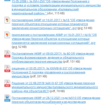
15.05.2008 г. № ХVI-I-250 "Об утверждении Положения о
порядке и условиях приватизации муниципального имущества
в муниципальном образовании «Калевальский
национальный район» "
(doc, 115 KB)
постановление АКМР от 16.01.2017 г №18 "Об утверждении
перечня объектов в отношении которых планируется
заключение концессионных соглашение"..jpg
(jpg, 53 KB)
приложение к постановлению АКМР от 16.01.2017 г №18 "Об
утверждении Перечня объектов, в отношении которых
планируется заключение концессионных соглашений"..jpg
(jpg, 52 KB)
Постановление АКМР от 09.03.2017г. № 80 Об утверждении
Порядка формирования, ведения и обязательного
опубликования перечня имущества
(pdf, 151 KB)
решение от 03.05.2017г. № XXXVIII-III-337 Об утверждении
Положения О порядке управления и распоряжения
имуществом
(pdf, 331 KB)
Решение от 22.08.2019г №IX-IV-67 Об утверждении перечня
муниципального имущества Калевальского муниципального
района для объектов МСП
(pdf, 70 KB)
Постановление АКМР от 28.12.2021 года №510 Об утверждении
перечня объектов водоснабжения и водоотведения