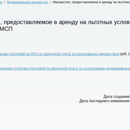
ка
/
Муниципальное имущество
/
Имущество, предоставляемое в аренду на льготны
 предоставляемое в аренду на льготных услов
 МСП
ении платежей на 50% по арендной плате за пользование имуществом
(pdf, 
авлении отсрочки платежей по арендной плате за пользование недвижимым
Дата создания:
Дата последнего изменения: