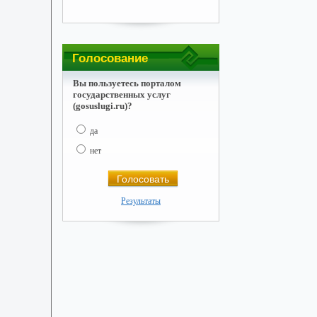
Голосование
Вы пользуетесь порталом
государственных услуг
(gosuslugi.ru)?
да
нет
Результаты