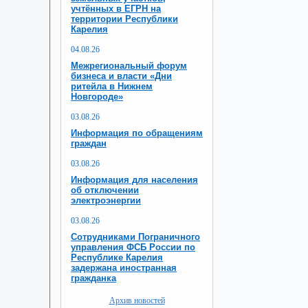
учтённых в ЕГРН на
территории Республики
Карелия
04.08.26
Межрегиональный форум
бизнеса и власти «Дни
ритейла в Нижнем
Новгороде»
03.08.26
Информация по обращениям
граждан
03.08.26
Информация для населения
об отключении
электроэнергии
03.08.26
Сотрудниками Пограничного
управления ФСБ России по
Республике Карелия
задержана иностранная
гражданка
Архив новостей