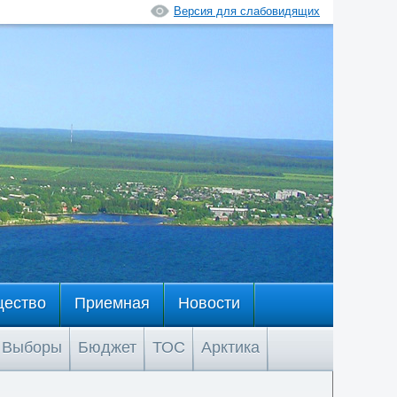
Версия для слабовидящих
щество
Приемная
Новости
Выборы
Бюджет
ТОС
Арктика