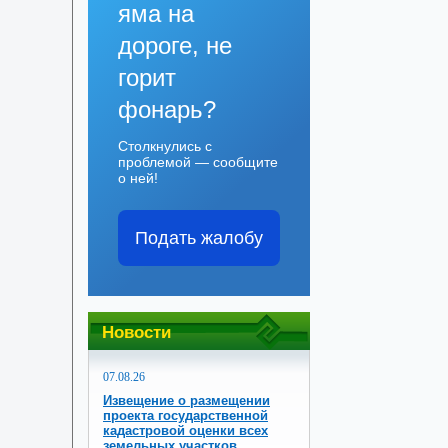
яма на
дороге, не
горит
фонарь?
Столкнулись с
проблемой — сообщите
о ней!
Подать жалобу
Новости
07.08.26
Извещение о размещении
проекта государственной
кадастровой оценки всех
земельных участков,