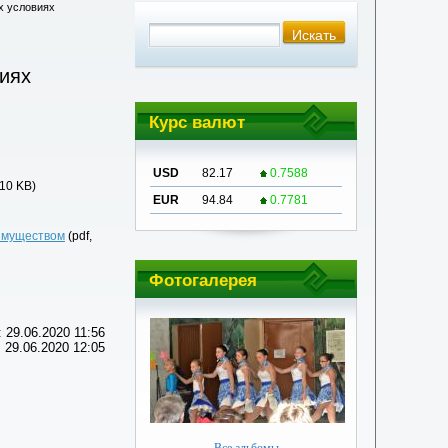
х условиях
иях
Курс валют
USD
82.17
0.7588
110 KB)
EUR
94.84
0.7781
 имуществом
(pdf,
Фотогалерея
 29.06.2020 11:56
 29.06.2020 12:05