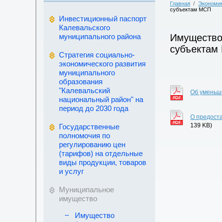
Главная
/
Экономи
субъектам МСП
Инвестиционный паспорт
Калевальского
муниципального района
Имущество,
субъектам
Стратегия социально-
экономического развития
муниципального
образования
"Калевальский
Об уменьш
национальный район" на
период до 2030 года
О предост
139 KB)
Государственные
полномочия по
регулированию цен
(тарифов) на отдельные
виды продукции, товаров
и услуг
Муниципальное
имущество
Имущество