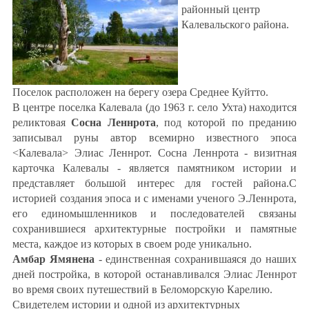
районный центр
Калевальского района.
Поселок расположен на берегу озера Среднее Куйтто.
В центре поселка Калевала (до 1963 г. село Ухта) находится
реликтовая
Сосна Леннрота
, под которой по преданию
записывал руны автор всемирно известного эпоса
<Калевала> Элиас Леннрот. Сосна Леннрота - визитная
карточка Калевалы - является памятником истории и
представляет большой интерес для гостей района.С
историей создания эпоса и с именами ученого Э.Леннрота,
его единомышленников и последователей связаны
сохранившиеся архитектурные постройки и памятные
места, каждое из которых в своем роде уникально.
Амбар Ямянена
- единственная сохранившаяся до наших
дней постройка, в которой останавливался Элиас Леннрот
во время своих путешествий в Беломорскую Карелию.
Свидетелем истории и одной из архитектурных