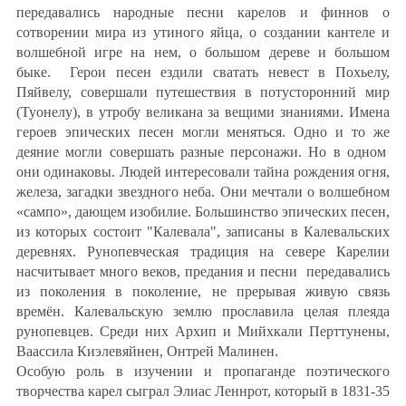
передавались народные песни карелов и финнов о
сотворении мира из утиного яйца, о создании кантеле и
волшебной игре на нем, о большом дереве и большом
быке. Герои песен ездили сватать невест в Похьелу,
Пяйвелу, совершали путешествия в потусторонний мир
(Туонелу), в утробу великана за вещими знаниями. Имена
героев эпических песен могли меняться. Одно и то же
деяние могли совершать разные персонажи. Но в одном
они одинаковы. Людей интересовали тайна рождения огня,
железа, загадки звездного неба. Они мечтали о волшебном
«сампо», дающем изобилие. Большинство эпических песен,
из которых состоит "Калевала", записаны в Калевальских
деревнях. Рунопевческая традиция на севере Карелии
насчитывает много веков, предания и песни передавались
из поколения в поколение, не прерывая живую связь
времён. Калевальскую землю прославила целая плеяда
рунопевцев. Среди них Архип и Мийхкали Перттунены,
Ваассила Киэлевяйнен, Онтрей Малинен.
Особую роль в изучении и пропаганде поэтического
творчества карел сыграл Элиас Леннрот, который в 1831-35