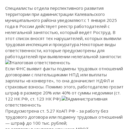
Специалисты отдела перспективного развития
территории при администрации Калевальского
муниципального района уведомляют:
с 1 января 2025
года в России действует реестр работодателей с
нелегальной занятостью, который ведёт Роструд. В
этот список вносят тех нарушителей, которых выявили
трудовая инспекция и прокуратура.
Некоторые виды
ответственности, которые предусмотрены для
работодателей при выявлении нелегальной занятости:
Налоговая ответственность
Если ФНС выявит факты подмены трудовых отношений
договорами с плательщиками НПД или выплаты
зарплаты «в конверте», то она доначислит НДФЛ и
страховые взносы. Помимо этого, работодателю грозит
штраф в размере 20% или 40% от суммы недоимки (ст.
122 НК РФ, ст. 123 НК РФ).
Административная
ответственность
Предусмотрена ст. 5.27 КоАП РФ - за работу без
трудового договора или подмену трудовых отношений
— штраф до 100 тыс. рублей;
за зарплату в конверте или ниже МРОТ —